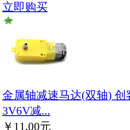
立即购买
金属轴减速马达(双轴) 
3V6V减...
￥11.00元