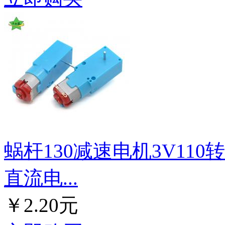
蜗杆130减速电机3V11
直流电...
￥2.20元