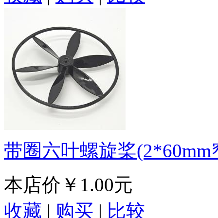
带圈六叶螺旋桨(2*60mm
本店价
￥1.00元
收藏
|
购买
|
比较