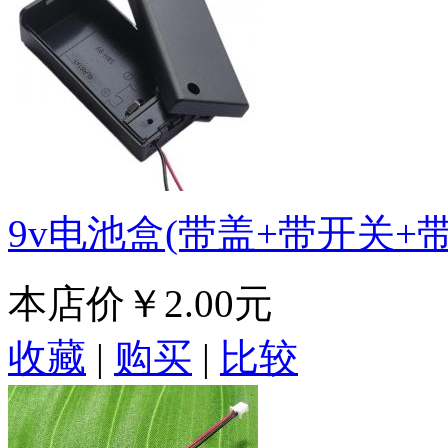
9v电池盒(带盖+带开关+带
本店价
￥2.00元
收藏
|
购买
|
比较