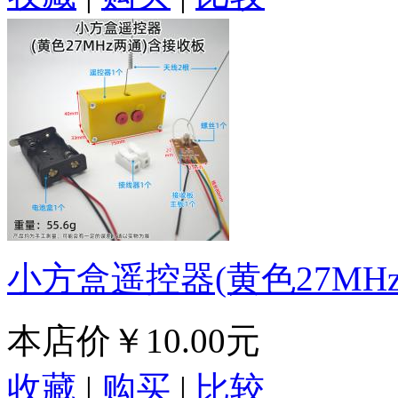
小方盒遥控器(黄色27MH
本店价
￥10.00元
收藏
|
购买
|
比较