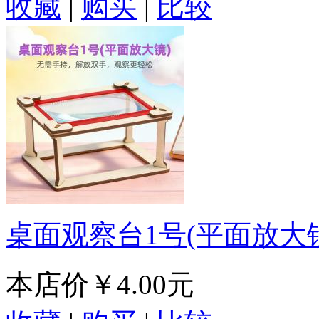
收藏
|
购买
|
比较
桌面观察台1号(平面放大
本店价
￥4.00元