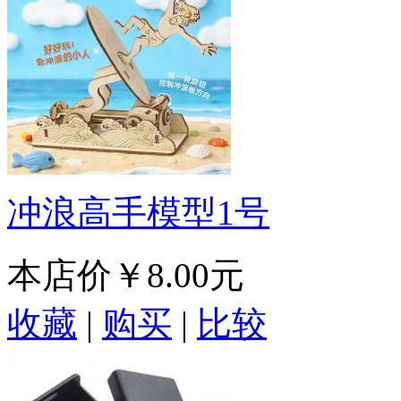
冲浪高手模型1号
本店价
￥8.00元
收藏
|
购买
|
比较