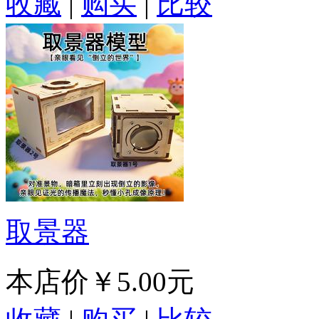
收藏
|
购买
|
比较
取景器
本店价
￥5.00元