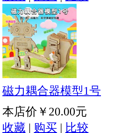
磁力耦合器模型1号
本店价
￥20.00元
收藏
|
购买
|
比较