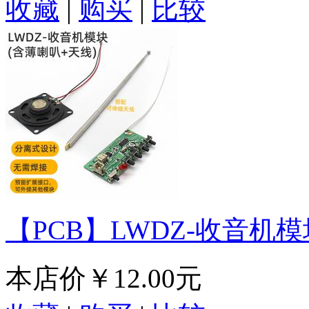
收藏
|
购买
|
比较
【PCB】LWDZ-收音机模
本店价
￥12.00元