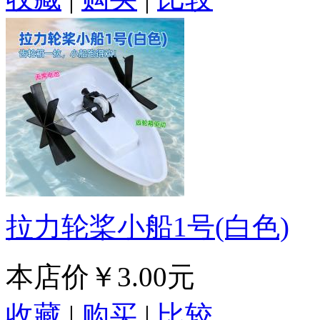
拉力轮桨小船1号(白色)
本店价
￥3.00元
收藏
|
购买
|
比较