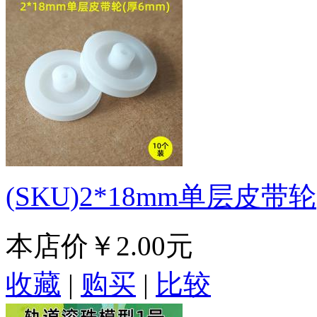
(SKU)2*18mm单层皮带轮
本店价
￥2.00元
收藏
|
购买
|
比较