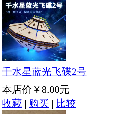
千水星蓝光飞碟2号
本店价
￥8.00元
收藏
|
购买
|
比较