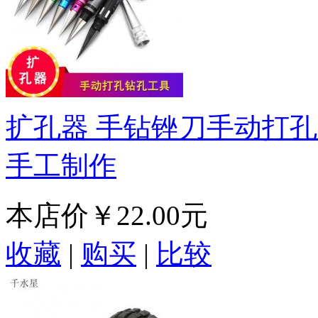
扩孔器 手钻锉刀手动打孔
手工制作
本店价
￥22.00元
收藏
|
购买
|
比较