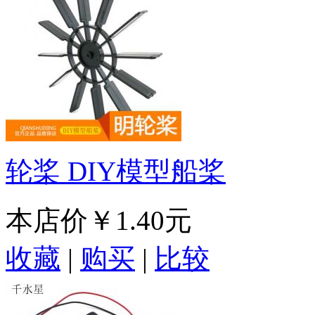
轮桨 DIY模型船桨
本店价
￥1.40元
收藏
|
购买
|
比较