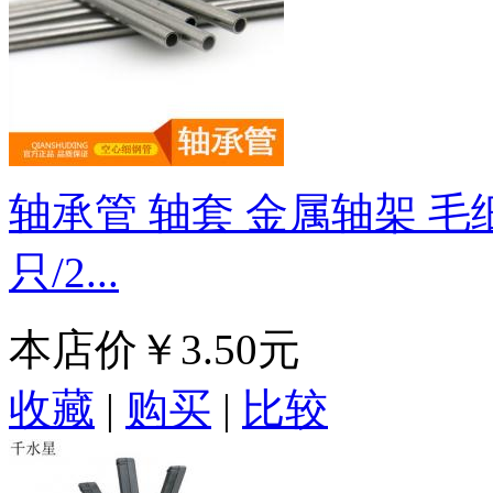
轴承管 轴套 金属轴架 毛细
只/2...
本店价
￥3.50元
收藏
|
购买
|
比较