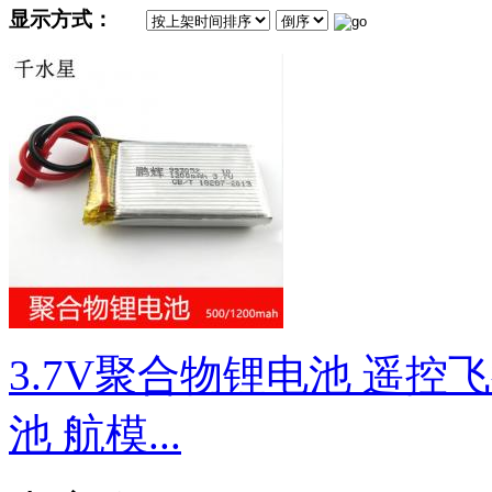
显示方式：
3.7V聚合物锂电池 遥控
池 航模...