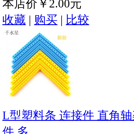
本店价
￥2.00元
收藏
|
购买
|
比较
L型塑料条 连接件 直角轴
件 多...