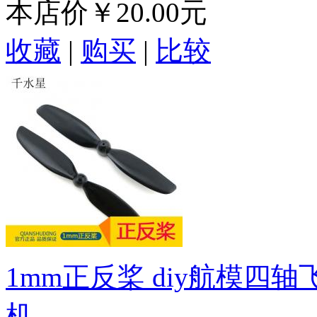
本店价
￥20.00元
收藏
|
购买
|
比较
1mm正反桨 diy航模四轴
机...