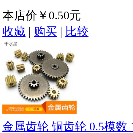
本店价
￥0.50元
收藏
|
购买
|
比较
金属齿轮 铜齿轮 0.5模数