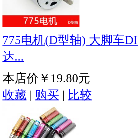
775电机(D型轴) 大脚车D
达...
本店价
￥19.80元
收藏
|
购买
|
比较