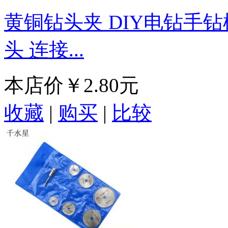
黄铜钻头夹 DIY电钻手
头 连接...
本店价
￥2.80元
收藏
|
购买
|
比较