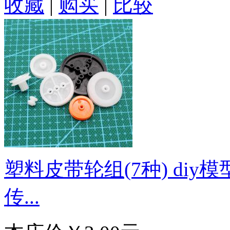
收藏
|
购买
|
比较
塑料皮带轮组(7种) diy
传...