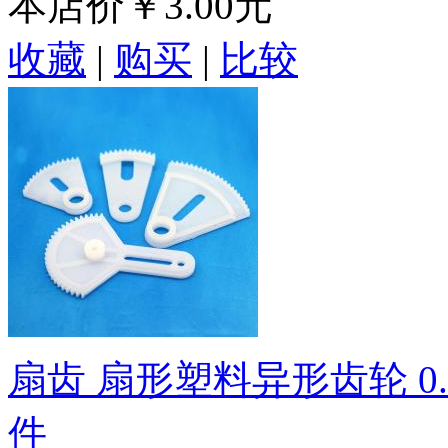
本店价
￥3.00元
收藏
|
购买
|
比较
扇齿 扇形塑料异形齿轮 0
件