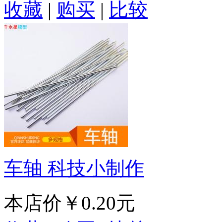
收藏
|
购买
|
比较
车轴 科技小制作
本店价
￥0.20元