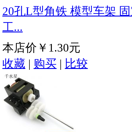
20孔L型角铁 模型车架 固
工...
本店价
￥1.30元
收藏
|
购买
|
比较