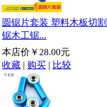
圆锯片套装 塑料木板切割片
锯木工锯...
本店价
￥28.00元
收藏
|
购买
|
比较