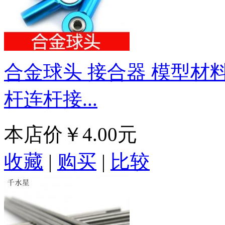
合金球头 接合器 模型材
杆连杆接...
本店价
￥4.00元
收藏
|
购买
|
比较