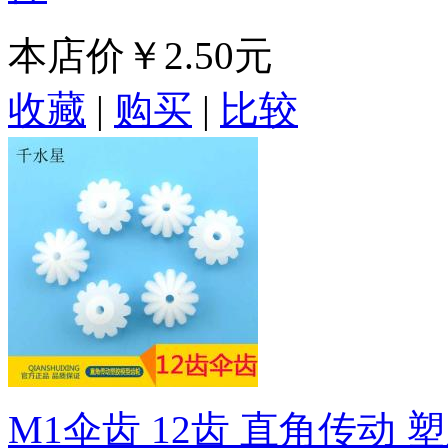
本店价
￥2.50元
收藏
|
购买
|
比较
M1伞齿 12齿 直角传动 