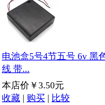
电池盒5号4节五号 6v 
线 带...
本店价
￥3.50元
收藏
|
购买
|
比较