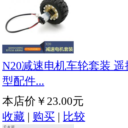
N20减速电机车轮套装 遥
型配件...
本店价
￥23.00元
收藏
|
购买
|
比较