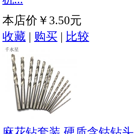
本店价
￥3.50元
收藏
|
购买
|
比较
麻花钻套装 硬质含钴钻头