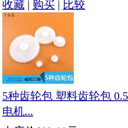
收藏
|
购买
|
比较
5种齿轮包 塑料齿轮包 0
电机...