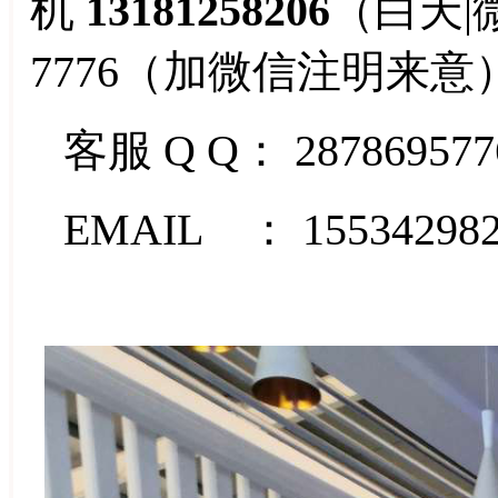
机
13181258206
（白天|微
7776（加微信注明来意
客服 Q Q：
28786957
EMAIL ： 155342982