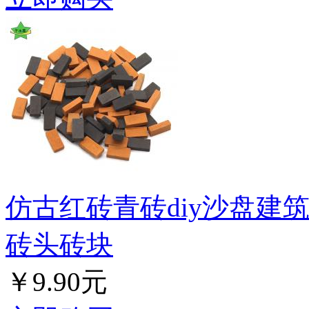
仿古红砖青砖diy沙盘建
砖头砖块
￥9.90元