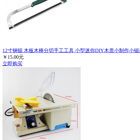
12寸钢锯 木板木棒分切手工工具 小型迷你DIY木质小制作小锯
￥15.00元
立即购买