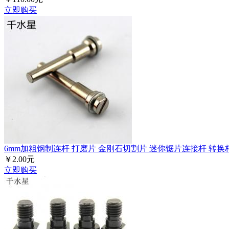
立即购买
6mm加粗钢制连杆 打磨片 金刚石切割片 迷你锯片连接杆 转换
￥2.00元
立即购买