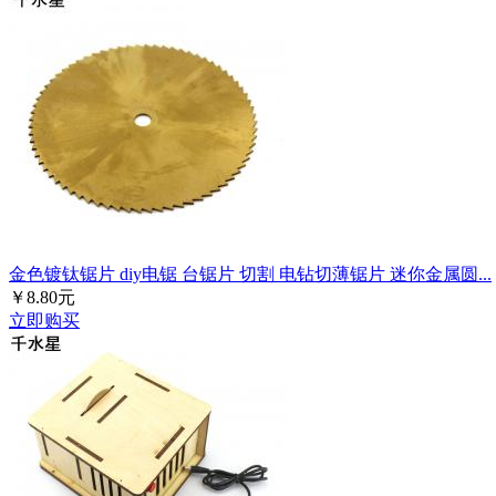
金色镀钛锯片 diy电锯 台锯片 切割 电钻切薄锯片 迷你金属圆...
￥8.80元
立即购买