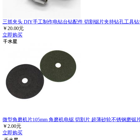
三抓夹头 DIY手工制作电钻台钻配件 切割锯片夹持钻孔工具钻
￥20.00元
立即购买
微型角磨机片105mm 角磨机电锯 切割片 超薄砂轮不锈钢磨锯
￥2.00元
立即购买