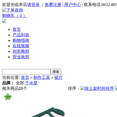
欢迎光临本店
请登录
|
免费注册
| 用户中心
| 联系电话:0632-883
购物车（ 0 ）
首页
产品列表
购物指南
在线视频
创意教程
营业执照
当前位置:
首页
制作工具
锯片
>
>
品牌：
全部
千水星
相关商品
21
个
排序：