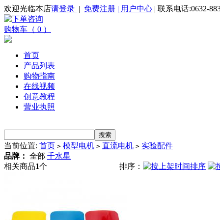
欢迎光临本店
请登录
|
免费注册
| 用户中心
| 联系电话:0632-883
购物车（ 0 ）
首页
产品列表
购物指南
在线视频
创意教程
营业执照
当前位置:
首页
模型电机
直流电机
实验配件
>
>
>
品牌：
全部
千水星
相关商品
1
个
排序：