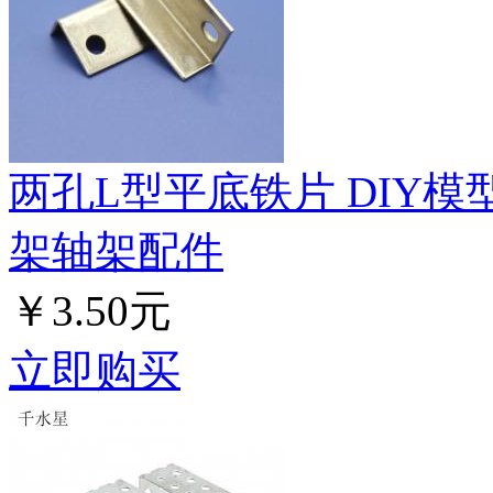
两孔L型平底铁片 DIY
架轴架配件
￥3.50元
立即购买