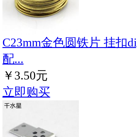
C23mm金色圆铁片 挂扣d
配...
￥3.50元
立即购买