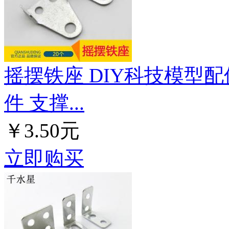
摇摆铁座 DIY科技模型配
件 支撑...
￥3.50元
立即购买