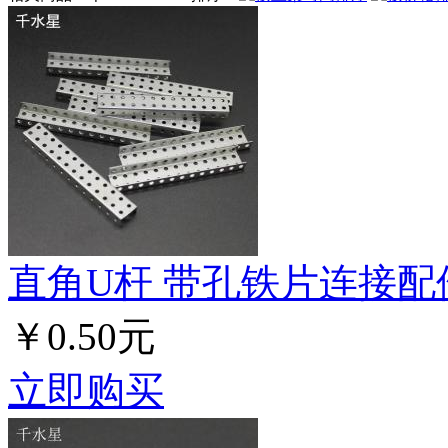
直角U杆 带孔铁片连接配
￥0.50元
立即购买