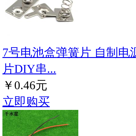
7号电池盒弹簧片 自制电
片DIY串...
￥0.46元
立即购买