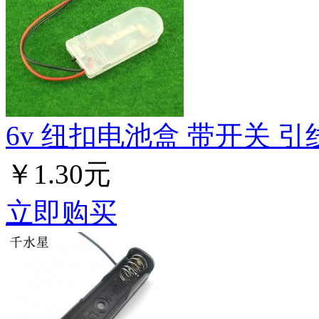
6v 纽扣电池盒 带开关 引
￥1.30元
立即购买