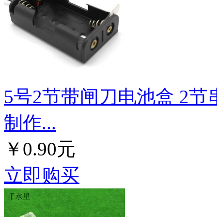
5号2节带闸刀电池盒 2节串
制作...
￥0.90元
立即购买