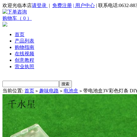
欢迎光临本店
请登录
|
免费注册
| 用户中心
| 联系电话:0632-883
购物车（ 0 ）
首页
产品列表
购物指南
在线视频
创意教程
营业执照
当前位置:
首页
趣味电路
电池盒
带电池盒3V彩色灯条 D
>
>
>