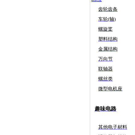
齿轮齿条
车轮(轴)
螺旋桨
塑料结构
金属结构
万向节
联轴器
螺丝类
微型电机座
趣味电路
其他电子材料