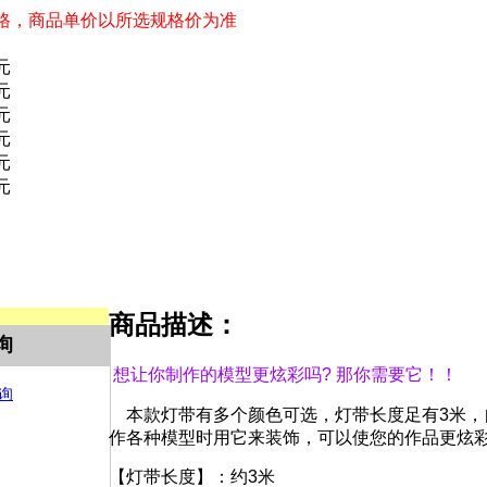
格，商品单价以所选规格价为准
0元
0元
0元
0元
0元
0元
商品描述：
询
想让你制作的模型更炫彩吗? 那你需要它！！
本款灯带有多个颜色可选，灯带长度足有3米，
作各种模型时用它来装饰，可以使您的作品更炫
【灯带长度】：约3米