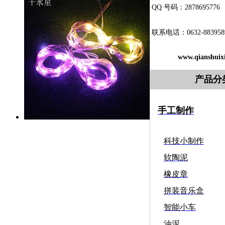
QQ 号码：2878695776
联系电话：0632-883958
www.qianshuix
产品分
手工制作
科技小制作
软陶泥
橡皮章
拼装音乐盒
智能小车
油泥