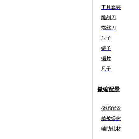
工具套装
雕刻刀
螺丝刀
瓶子
镊子
锯片
尺子
微缩配景
微缩配景
植被绿树
辅助耗材