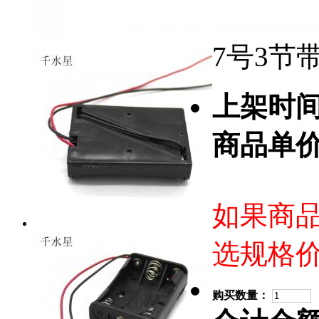
7号3节
上架时
商品单
如果商
选规格
购买数量：