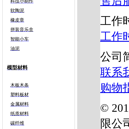
售后
科技小制作
软陶泥
工作
橡皮章
拼装音乐盒
工作
智能小车
油泥
公司
模型材料
联系
购物
木板木条
塑料板材
© 2
金属材料
纸质材料
限公
碳纤维