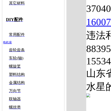
其它材料
3704
1600
DIY配件
违法和
常用配件
电机座
883
齿轮齿条
1553
车轮(轴)
螺旋桨
山东
塑料结构
金属结构
水星的
万向节
联轴器
螺丝类