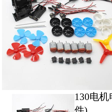
130电
件)