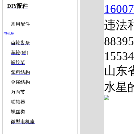
1600
DIY配件
违法和
常用配件
电机座
883
齿轮齿条
1553
车轮(轴)
螺旋桨
山东
塑料结构
金属结构
水星的
万向节
联轴器
螺丝类
微型电机座