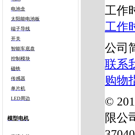
工作
电池盒
太阳能电池板
工作
端子导线
开关
公司
智能车底盘
控制模块
联系
磁铁
购物
传感器
单片机
© 2
LED周边
限公
模型电机
3704