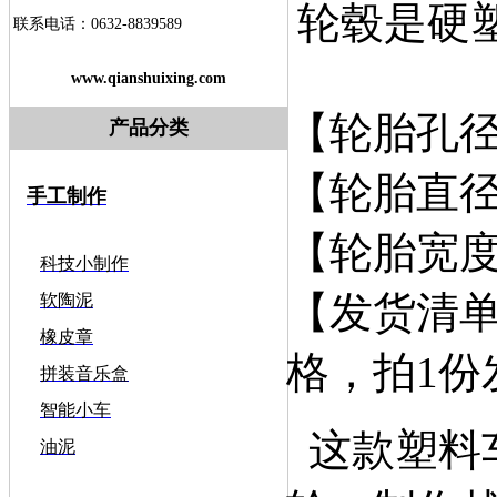
轮毂是硬
联系电话：0632-8839589
www.qianshuixing.com
【轮胎孔径】
产品分类
【轮胎直径
手工制作
【轮胎宽度】
科技小制作
【发货清单
软陶泥
橡皮章
格，拍1份
拼装音乐盒
智能小车
这款塑料
油泥