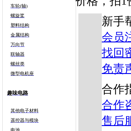
价格，拍1
车轮(轴)
螺旋桨
新手
塑料结构
会员
金属结构
万向节
找回
联轴器
螺丝类
免责
微型电机座
合作
趣味电路
合作
其他电子材料
售后
遥控器与模块
电池