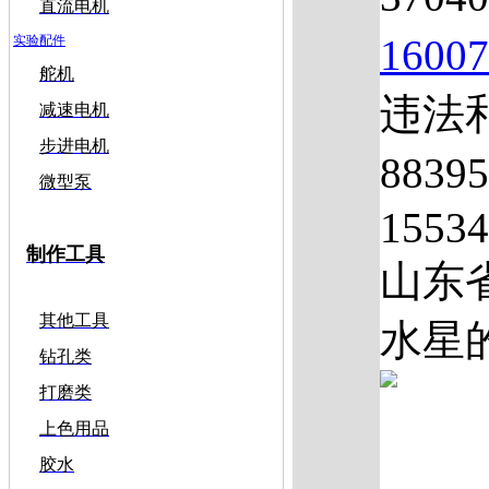
直流电机
1600
实验配件
舵机
违法和
减速电机
步进电机
883
微型泵
1553
制作工具
山东
其他工具
水星的
钻孔类
打磨类
上色用品
胶水