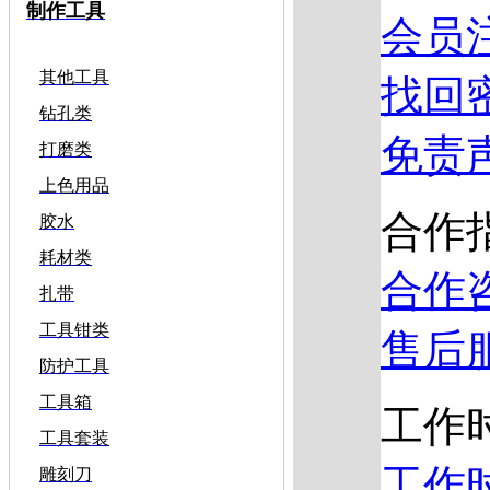
制作工具
会员
其他工具
找回
钻孔类
免责
打磨类
上色用品
合作
胶水
耗材类
合作
扎带
工具钳类
售后
防护工具
工具箱
工作
工具套装
工作
雕刻刀