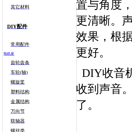
置与角度
其它材料
更清晰。
DIY配件
效果，根
常用配件
更好。
电机座
齿轮齿条
DIY收音
车轮(轴)
螺旋桨
收到声音
塑料结构
了。
金属结构
万向节
联轴器
螺丝类