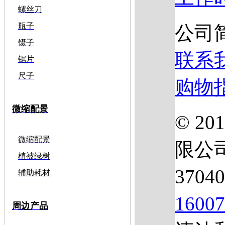
螺丝刀
瓶子
公司
镊子
联系
锯片
尺子
购物
微缩配景
© 2
微缩配景
限公
植被绿树
3704
辅助耗材
1600
周边产品