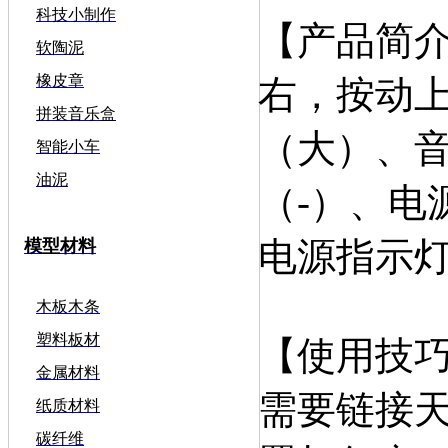
科技小制作
【产品简
软陶泥
橡皮章
右，按动
拼装音乐盒
（大）、音
智能小车
油泥
（-）、电
电源指示
模型材料
木板木条
塑料板材
【使用技
金属材料
需要链接
纸质材料
碳纤维