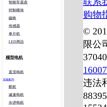
联系
智能车底盘
控制模块
购物
磁铁
传感器
© 2
单片机
限公
LED周边
3704
模型电机
1600
直流电机
违法和
实验配件
舵机
883
减速电机
步进电机