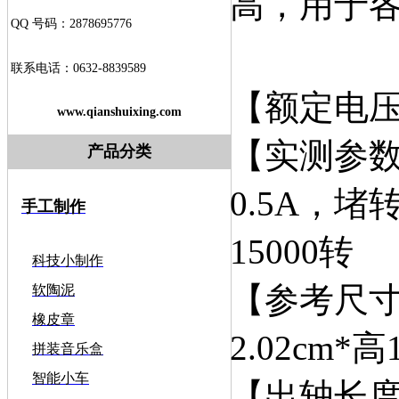
高，用于各
QQ 号码：2878695776
联系电话：0632-8839589
【额定电压
www.qianshuixing.com
【实测参数
产品分类
0.5A，堵
手工制作
15000转
科技小制作
【参考尺寸
软陶泥
橡皮章
2.02cm*高1
拼装音乐盒
智能小车
【出轴长度