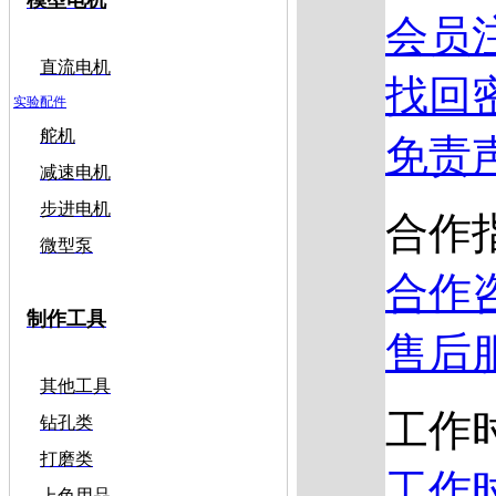
会员
直流电机
找回
实验配件
舵机
免责
减速电机
步进电机
合作
微型泵
合作
制作工具
售后
其他工具
工作
钻孔类
打磨类
工作
上色用品