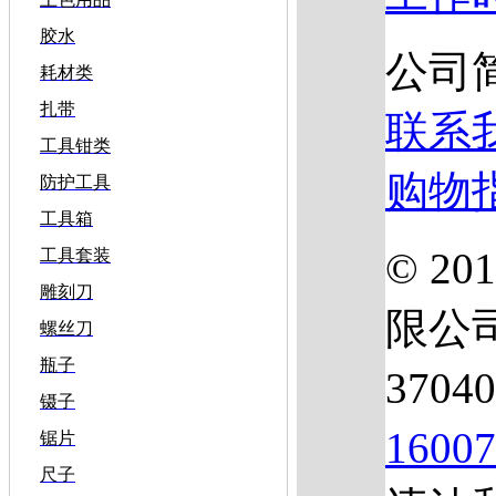
胶水
公司
耗材类
扎带
联系
工具钳类
购物
防护工具
工具箱
© 2
工具套装
雕刻刀
限公
螺丝刀
瓶子
3704
镊子
1600
锯片
尺子