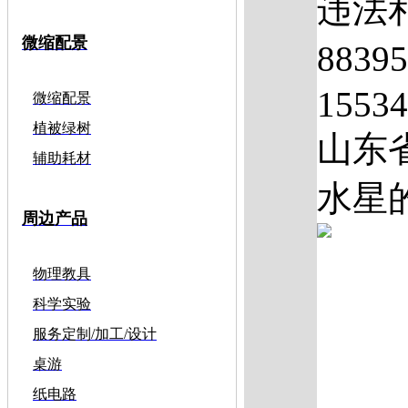
违法和
微缩配景
883
1553
微缩配景
植被绿树
山东
辅助耗材
水星的
周边产品
物理教具
科学实验
服务定制/加工/设计
桌游
纸电路