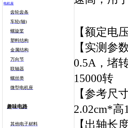
电机座
齿轮齿条
车轮(轴)
【额定电压
螺旋桨
塑料结构
【实测参数
金属结构
0.5A，堵
万向节
联轴器
15000转
螺丝类
微型电机座
【参考尺寸
2.02cm*高1
趣味电路
【出轴长度
其他电子材料