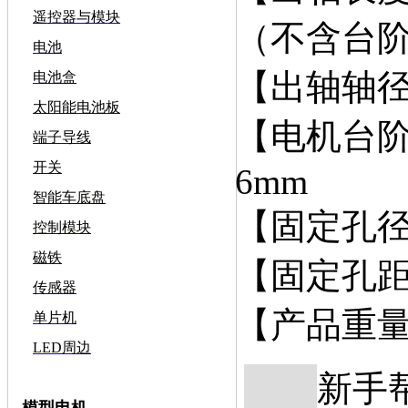
遥控器与模块
（不含台
电池
【出轴轴径
电池盒
太阳能电池板
【电机台阶
端子导线
开关
6mm
智能车底盘
【固定孔径
控制模块
磁铁
【固定孔距
传感器
【产品重量】
单片机
LED周边
新手
模型电机