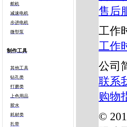
舵机
售后
减速电机
步进电机
工作
微型泵
工作
制作工具
公司
其他工具
钻孔类
联系
打磨类
购物
上色用品
胶水
© 2
耗材类
扎带