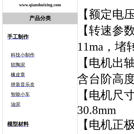
www.qianshuixing.com
【额定电压
产品分类
【转速参数
手工制作
11ma，堵
科技小制作
【电机出轴
软陶泥
橡皮章
含台阶高度1
拼装音乐盒
【电机尺寸
智能小车
油泥
30.8mm
【电机正极
模型材料