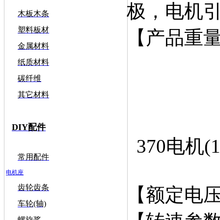
极，电机
木板木条
塑料板材
【产品重量
金属材料
纸质材料
碳纤维
其它材料
DIY配件
370电机(1
常用配件
电机座
齿轮齿条
【额定电压
车轮(轴)
螺旋桨