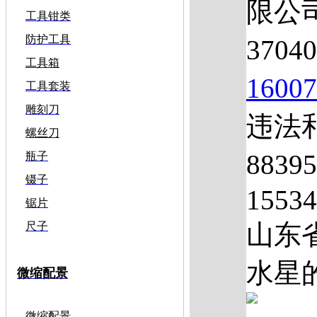
限公
工具钳类
防护工具
3704
工具箱
1600
工具套装
雕刻刀
违法和
螺丝刀
883
瓶子
镊子
1553
锯片
山东
尺子
水星的
微缩配景
微缩配景