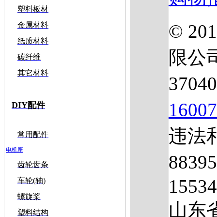
塑料板材
© 2
金属材料
纸质材料
限公
碳纤维
其它材料
3704
1600
DIY配件
违法和
常用配件
电机座
883
齿轮齿条
1553
车轮(轴)
螺旋桨
山东
塑料结构