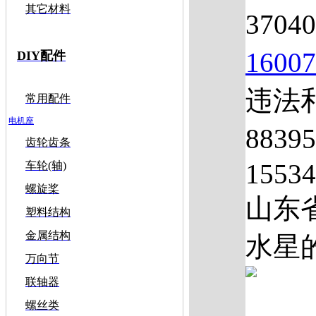
其它材料
3704
1600
DIY配件
违法和
常用配件
电机座
883
齿轮齿条
1553
车轮(轴)
螺旋桨
山东
塑料结构
金属结构
水星的
万向节
联轴器
螺丝类