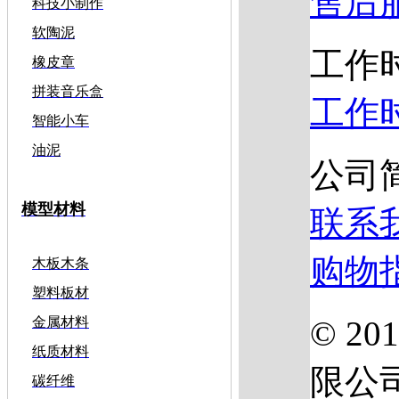
售后
科技小制作
软陶泥
工作
橡皮章
拼装音乐盒
工作
智能小车
油泥
公司
模型材料
联系
购物
木板木条
塑料板材
© 2
金属材料
纸质材料
限公
碳纤维