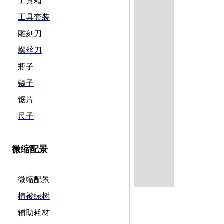
工具箱
工具套装
雕刻刀
螺丝刀
瓶子
镊子
锯片
尺子
微缩配景
微缩配景
植被绿树
辅助耗材