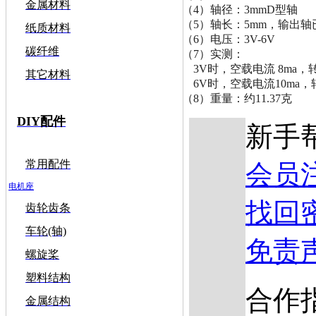
金属材料
（4）轴径：3mmD型轴
（5）轴长：5mm，输出轴
纸质材料
（6）电压：3V-6V
碳纤维
（7）实测：
    3V时，空载电流 8m
其它材料
    6V时，空载电流10m
（8）重量：约11.37克
DIY配件
新手
常用配件
会员
电机座
找回
齿轮齿条
车轮(轴)
免责
螺旋桨
塑料结构
合作
金属结构