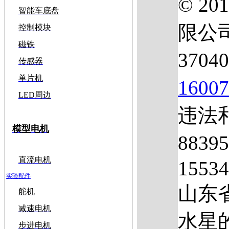
© 2
智能车底盘
限公
控制模块
磁铁
3704
传感器
单片机
1600
LED周边
违法和
模型电机
883
直流电机
1553
实验配件
山东
舵机
减速电机
水星的
步进电机