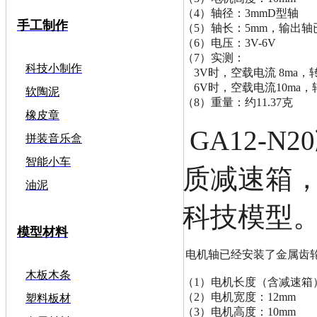
（4）轴径：3mmD型轴
手工制作
（5）轴长：5mm，输出轴
（6）电压：3V-6V
（7）实测：
科技小制作
    3V时，空载电流 8m
    6V时，空载电流10m
软陶泥
（8）重量：约11.37克
橡皮章
GA12-
拼装音乐盒
智能小车
质减速箱
油泥
科技模型
模型材料
 电机轴已经安装了金属齿轮，
木板木条
（1）电机长度（含减速箱）
（2）电机宽度：12mm
塑料板材
（3）电机高度：10mm