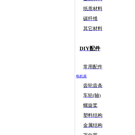
纸质材料
碳纤维
其它材料
DIY配件
常用配件
电机座
齿轮齿条
车轮(轴)
螺旋桨
塑料结构
金属结构