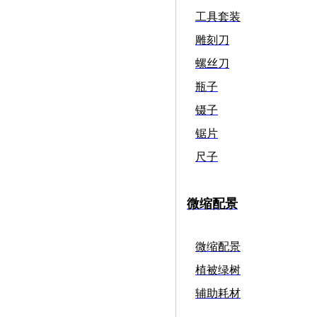
工具套装
雕刻刀
螺丝刀
瓶子
镊子
锯片
尺子
微缩配景
微缩配景
植被绿树
辅助耗材